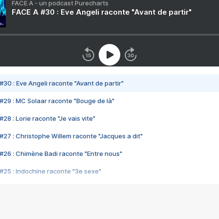
FACE A - un podcast Purecharts
FACE A #30 : Eve Angeli raconte "Avant de partir"
#30 : Eve Angeli raconte "Avant de partir"
#29 : MC Solaar raconte "Bouge de là"
28 : Lorie raconte "Je vais vite"
#27 : Christophe Willem raconte "Jacques a dit"
#26 : Chimène Badi raconte "Entre nous"
#25 : Indochine raconte "3e sexe"
#24 : Zaho raconte "C'est chelou"
#23 : Patrick Bruel raconte "Au café des délices"