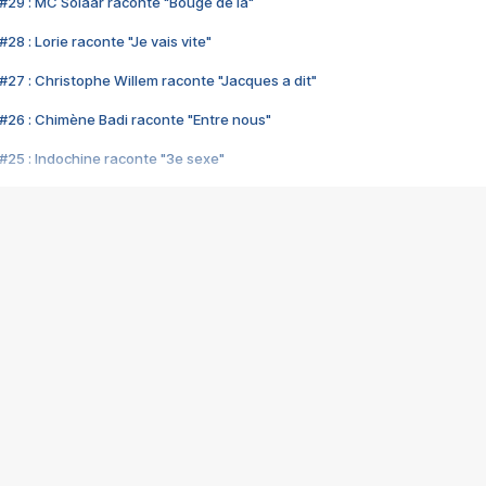
#29 : MC Solaar raconte "Bouge de là"
28 : Lorie raconte "Je vais vite"
#27 : Christophe Willem raconte "Jacques a dit"
#26 : Chimène Badi raconte "Entre nous"
#25 : Indochine raconte "3e sexe"
#24 : Zaho raconte "C'est chelou"
#23 : Patrick Bruel raconte "Au café des délices"
#22 : Kyo raconte "Le chemin"
#21 : Nolwenn Leroy raconte "Cassé"
#20 : Patrick Hernandez raconte "Born to be alive"
#19 : Lorie raconte "Près de moi"
#18 : Michael Jones raconte "A nos actes manqués" (avec Jean-Jacque
#17 : Khaled raconte "Aïcha"