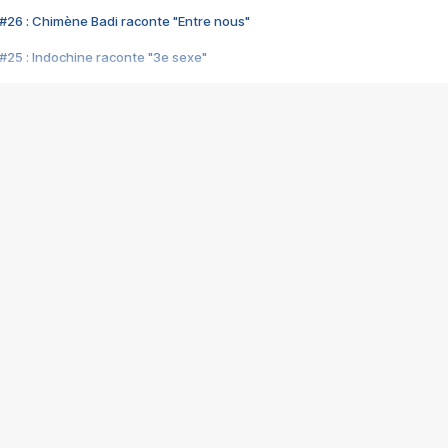
#26 : Chimène Badi raconte "Entre nous"
#25 : Indochine raconte "3e sexe"
#24 : Zaho raconte "C'est chelou"
#23 : Patrick Bruel raconte "Au café des délices"
#22 : Kyo raconte "Le chemin"
#21 : Nolwenn Leroy raconte "Cassé"
#20 : Patrick Hernandez raconte "Born to be alive"
#19 : Lorie raconte "Près de moi"
#18 : Michael Jones raconte "A nos actes manqués" (avec Jean-Jacque
#17 : Khaled raconte "Aïcha"
#16 : Corneille raconte "Parce qu'on vient de loin"
#15 : Indochine raconte "L'aventurier"