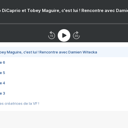
 DiCaprio et Tobey Maguire, c'est lui ! Rencontre avec Dam
bey Maguire, c'est lui ! Rencontre avec Damien Witecka
e 6
e 5
e 4
e 3
s créatrices de la VF !
e 2
e 1