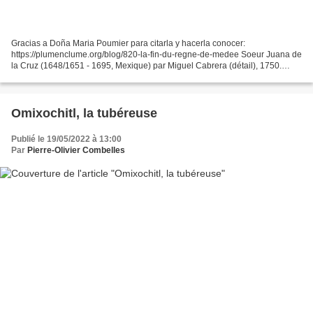
Gracias a Doña Maria Poumier para citarla y hacerla conocer:
https://plumenclume.org/blog/820-la-fin-du-regne-de-medee Soeur Juana de
la Cruz (1648/1651 - 1695, Mexique) par Miguel Cabrera (détail), 1750.
Religieuse et femme de Lettres mexicaine.
https://es.wikipedia.org/wiki/Sor_Juana_In%C3%A9s_de_la_Cruz...
Omixochitl, la tubéreuse
Publié le 19/05/2022 à 13:00
Par
Pierre-Olivier Combelles