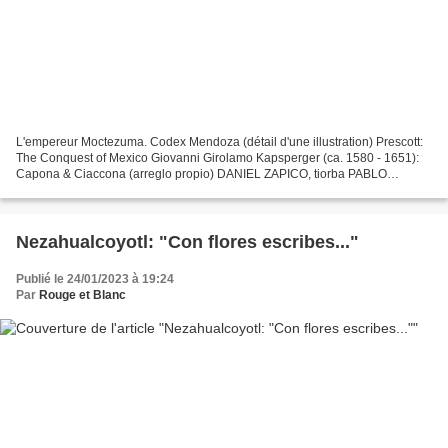
L'empereur Moctezuma. Codex Mendoza (détail d'une illustration) Prescott:
The Conquest of Mexico Giovanni Girolamo Kapsperger (ca. 1580 - 1651):
Capona & Ciaccona (arreglo propio) DANIEL ZAPICO, tiorba PABLO
ZAPICO, guitarra barroca Grabación en directo....
Nezahualcoyotl: "Con flores escribes..."
Publié le 24/01/2023 à 19:24
Par
Rouge et Blanc