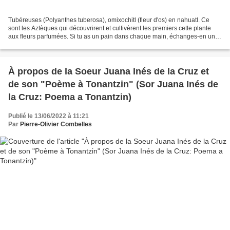
Tubéreuses (Polyanthes tuberosa), omixochitl (fleur d'os) en nahuatl. Ce
sont les Aztèques qui découvrirent et cultivèrent les premiers cette plante
aux fleurs parfumées. Si tu as un pain dans chaque main, échanges-en un
contre une fleur. Car le pain,...
À propos de la Soeur Juana Inés de la Cruz et
de son "Poème à Tonantzin" (Sor Juana Inés de
la Cruz: Poema a Tonantzin)
Publié le 13/06/2022 à 11:21
Par
Pierre-Olivier Combelles