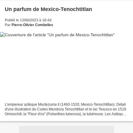
Un parfum de Mexico-Tenochtitlan
Publié le 13/06/2023 à 18:42
Par
Pierre-Olivier Combelles
L'empereur aztèque Moctezuma II (1460-1520, Mexico-Tenochtitlan). Détail
d'une illustration du Codex Mendoza Tenochtitlan et le lac Texcoco en 1519
Omixochitl, la "Fleur d'os" (Polianthes tuberosa), la tubéreuse. Les Aztèques
l'ont domestiquée, les Espagnols...