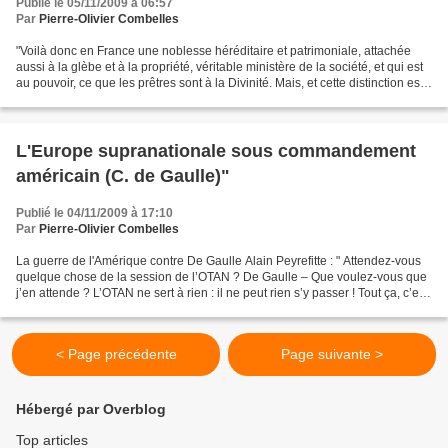
Publié le 05/11/2009 à 06:57
Par
Pierre-Olivier Combelles
"Voilà donc en France une noblesse héréditaire et patrimoniale, attachée
aussi à la glèbe et à la propriété, véritable ministère de la société, et qui est
au pouvoir, ce que les prêtres sont à la Divinité. Mais, et cette distinction est
importante, on...
L'Europe supranationale sous commandement
américain (C. de Gaulle)"
Publié le 04/11/2009 à 17:10
Par
Pierre-Olivier Combelles
La guerre de l'Amérique contre De Gaulle Alain Peyrefitte : " Attendez-vous
quelque chose de la session de l’OTAN ? De Gaulle – Que voulez-vous que
j’en attende ? L’OTAN ne sert à rien : il ne peut rien s’y passer ! Tout ça, c’est
zéro, zéro, zéro. C’est...
< Page précédente
Page suivante >
Hébergé par Overblog
Top articles