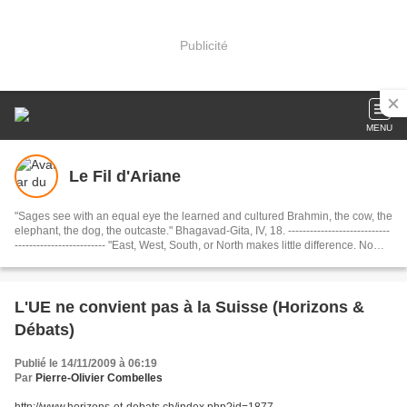
Publicité
MENU
Le Fil d'Ariane
"Sages see with an equal eye the learned and cultured Brahmin, the cow, the
elephant, the dog, the outcaste." Bhagavad-Gita, IV, 18. ----------------------------
------------------------- "East, West, South, or North makes little difference. No
matter what your destination, just be sure to make every journey a journey
within. If you travel within, you’ll travel the whole wide world and beyond." .
Shams of Tabriz, Rule 9 of Love........................................... Dharmo Rakshati
Rakshitah ( धर्मो रक्षति रक्षितः): "The Dharma protects those who protect it."
L'UE ne convient pas à la Suisse (Horizons &
(Mahabharata)
Débats)
Publié le 14/11/2009 à 06:19
Par
Pierre-Olivier Combelles