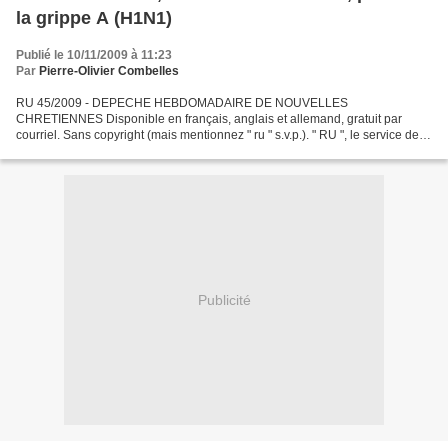
la grippe A (H1N1)
Publié le 10/11/2009 à 11:23
Par
Pierre-Olivier Combelles
RU 45/2009 - DEPECHE HEBDOMADAIRE DE NOUVELLES
CHRETIENNES Disponible en français, anglais et allemand, gratuit par
courriel. Sans copyright (mais mentionnez " ru " s.v.p.). " RU ", le service de
presse de l’UNEC, BP 70114, F-95210 St-Gratien Rép./Fax...
Publicité