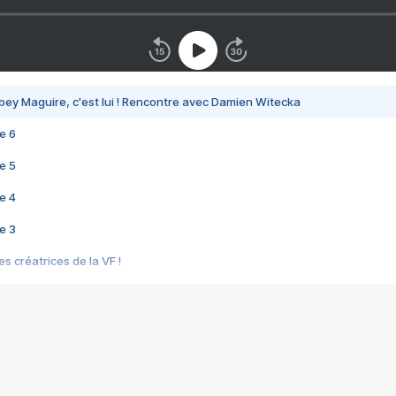
bey Maguire, c'est lui ! Rencontre avec Damien Witecka
e 6
e 5
e 4
e 3
s créatrices de la VF !
e 2
e 1
e Mektoub My Love arrive enfin ! Rencontre avec Shaïn Boumedine et Sal
i : après Toni en famille