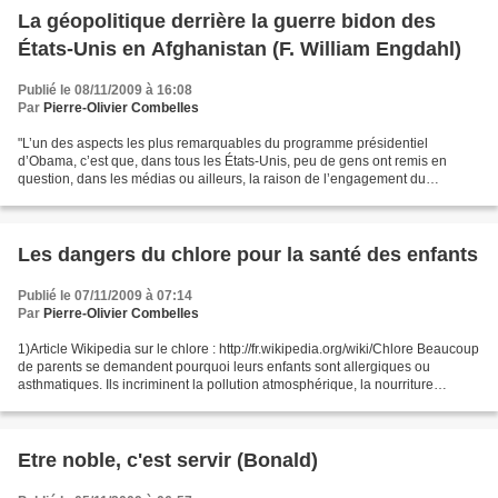
La géopolitique derrière la guerre bidon des
États-Unis en Afghanistan (F. William Engdahl)
Publié le 08/11/2009 à 16:08
Par
Pierre-Olivier Combelles
"L’un des aspects les plus remarquables du programme présidentiel
d’Obama, c’est que, dans tous les États-Unis, peu de gens ont remis en
question, dans les médias ou ailleurs, la raison de l’engagement du
Pentagone dans l’occupation militaire de l’Afghanistan....
Les dangers du chlore pour la santé des enfants
Publié le 07/11/2009 à 07:14
Par
Pierre-Olivier Combelles
1)Article Wikipedia sur le chlore : http://fr.wikipedia.org/wiki/Chlore Beaucoup
de parents se demandent pourquoi leurs enfants sont allergiques ou
asthmatiques. Ils incriminent la pollution atmosphérique, la nourriture
industrielle, etc. S'ils songent...
Etre noble, c'est servir (Bonald)