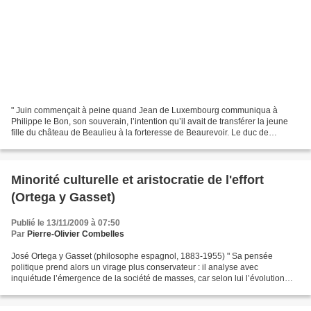
" Juin commençait à peine quand Jean de Luxembourg communiqua à
Philippe le Bon, son souverain, l’intention qu’il avait de transférer la jeune
fille du château de Beaulieu à la forteresse de Beaurevoir. Le duc de
Bourgogne ne vit probablement aucun motif...
Minorité culturelle et aristocratie de l'effort
(Ortega y Gasset)
Publié le 13/11/2009 à 07:50
Par
Pierre-Olivier Combelles
José Ortega y Gasset (philosophe espagnol, 1883-1955) " Sa pensée
politique prend alors un virage plus conservateur : il analyse avec
inquiétude l’émergence de la société de masses, car selon lui l’évolution
sociale est le fruit de l’action d’une minorité...