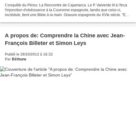
Conquête du Pérou: La Rencontre de Cajamarca. Le P. Valverde lit à l'Inca
l'injonction d'obéissance à la Couronne espagnole, tandis que celui-ci,
incrédule, tient une Bible à la main. Gravure espagnole du XVIe siècle. "En
1757, le cabinet espagnol éleva...
A propos de: Comprendre la Chine avec Jean-
François Billeter et Simon Leys
Publié le 28/10/2012 à 16:32
Par
Béthune