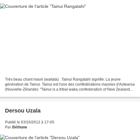
Très beau chant maori (waitata) . Tainui Rangatahi signifie: La jeune
génération de Tainui. Tainui est l'une des confédérations maories d'Aotearoa
(Nouvelle-Zélande): "Tainui is a tribal waka confederation of New Zealand
Māori iwi. The Tainui confederation...
Dersou Uzala
Publié le 03/10/2012 à 17:05
Par
Béthune