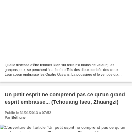
Quelle tristesse d'être femme! Rien sur terre n'a moins de valeur; Les
garçons, eux, se penchent à la fenêtre Tels des dieux tombés des cieux.
Leur coeur embrasse les Quatre Océans, La poussière et le vent de dix
millions de lieues. Mais nul ne se réjouit...
Un petit esprit ne comprend pas ce qu'un grand
esprit embrasse... (Tchouang tseu, Zhuangzi)
Publié le 31/01/2013 à 07:52
Par
Béthune