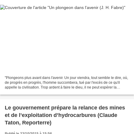
"Plongeons plus avant dans l'avenir. Un jour viendra, tout semble le dire, où,
de progrès en progrès, l'homme succombera, tué par l'excès de ce qu'il
appelle la civilisation. Trop ardent à faire le dieu, il ne peut espérer la
placide longévité de la bête;...
Le gouvernement prépare la relance des mines
et de l’exploitation d’hydrocarbures (Claude
Taton, Reporterre)
Publié le 23/10/2015 à 15:56