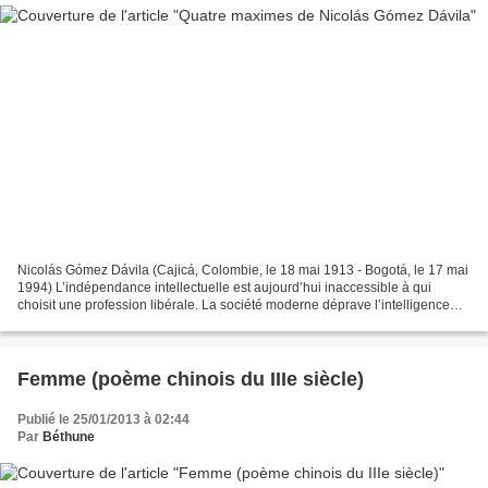
Nicolás Gómez Dávila (Cajicá, Colombie, le 18 mai 1913 - Bogotá, le 17 mai
1994) L’indépendance intellectuelle est aujourd’hui inaccessible à qui
choisit une profession libérale. La société moderne déprave l’intelligence
qui se donne à elle, fût-ce en...
Femme (poème chinois du IIIe siècle)
Publié le 25/01/2013 à 02:44
Par
Béthune