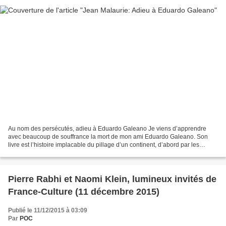
Au nom des persécutés, adieu à Eduardo Galeano Je viens d’apprendre
avec beaucoup de souffrance la mort de mon ami Eduardo Galeano. Son
livre est l’histoire implacable du pillage d’un continent, d’abord par les
Espagnols, puis par les Anglais, et maintenant...
Pierre Rabhi et Naomi Klein, lumineux invités de
France-Culture (11 décembre 2015)
Publié le 11/12/2015 à 03:09
Par
POC