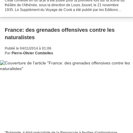
Cette comédie en un acte a été jouée pour la première fois sur la scène du
théâtre de l'Athénée, sous la direction de Louis Jouvet, le 21 novembre
1935. Le Supplément du Voyage de Cook a été publié par les Editions
Bernard Grasset (1937). Ce chef d'oeuvre...
France: des grenades offensives contre les
naturalistes
Publié le 04/11/2014 à 01:06
Par
Pierre-Olivier Combelles
"Botaniste, il était spécialiste de la Renoncule à feuilles d’ophioglosse