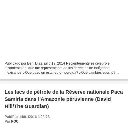
Publicado por Beni Díaz, julio 19, 2014 Recientemente se celebró el
alzamiento del que fue representante de los derechos de indígenas
mexicanos. ¿Qué pasó en esta región perdida? ¿Qué cambios suscitó?
¿Qué ha sido del grupo armado? Este año se cumplen...
Les lacs de pétrole de la Réserve nationale Paca
Samiria dans l'Amazonie péruvienne (David
Hill/The Guardian)
Publié le 14/01/2016 à 08:28
Par
POC