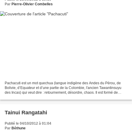
Par
Pierre-Olivier Combelles
Pachacuti est un mot quechua (langue indigène des Andes du Pérou, de
Bolivie, d’Equateur et d’une partie de la Colombie, l'ancien Tawantinsuyu
des Incas) qui veut dire : retournement, désordre, chaos. Il est formé de
pacha : terre, espace et cuti : action...
Tainui Rangatahi
Publié le 04/10/2012 à 01:04
Par
Béthune