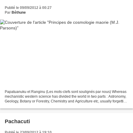
Publié le 09/09/2012 à 00:27
Par
Béthune
Papatuanuku et Ranginu (Les mots-clefs sont soulignés par nous) Whereas
mechanistic western science has divided the world in two parts : Astronomy,
Geology, Botany or Forestry, Chemistry and Agriculture etc, usually forgetting
their interconnectedness,...
Pachacuti
Publié le 23/09/2012 à 19:10