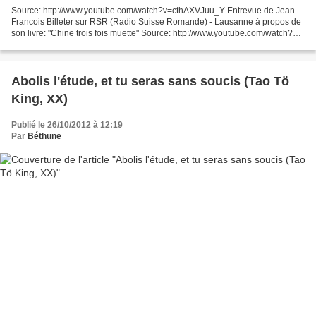
Source: http://www.youtube.com/watch?v=cthAXVJuu_Y Entrevue de Jean-
Francois Billeter sur RSR (Radio Suisse Romande) - Lausanne à propos de
son livre: "Chine trois fois muette" Source: http://www.youtube.com/watch?
v=0_gIaNMmTU4 Jean-Francois Billeter...
Abolis l'étude, et tu seras sans soucis (Tao Tö
King, XX)
Publié le 26/10/2012 à 12:19
Par
Béthune