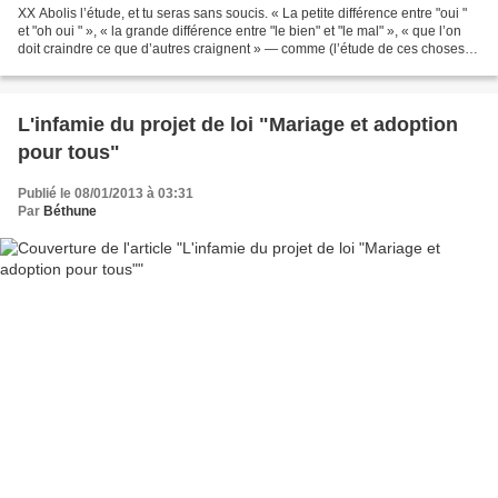
XX Abolis l’étude, et tu seras sans soucis. « La petite différence entre "oui "
et "oh oui " », « la grande différence entre "le bien" et "le mal" », « que l’on
doit craindre ce que d’autres craignent » — comme (l’étude de ces choses)
est illimitée !...
L'infamie du projet de loi "Mariage et adoption
pour tous"
Publié le 08/01/2013 à 03:31
Par
Béthune