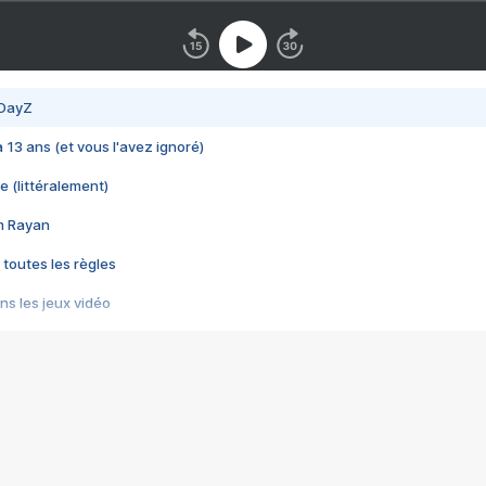
 DayZ
 a 13 ans (et vous l'avez ignoré)
e (littéralement)
im Rayan
 toutes les règles
s les jeux vidéo
us choquant de Rockstar ? - Le scandale BULLY
e plus moche de Steam
du RÊVE tourne au CAUCHEMAR
pendant 8 heures