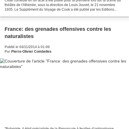
Cette comédie en un acte a été jouée pour la première fois sur la scène du
théâtre de l'Athénée, sous la direction de Louis Jouvet, le 21 novembre
1935. Le Supplément du Voyage de Cook a été publié par les Editions
Bernard Grasset (1937). Ce chef d'oeuvre...
France: des grenades offensives contre les
naturalistes
Publié le 04/11/2014 à 01:06
Par
Pierre-Olivier Combelles
"Botaniste, il était spécialiste de la Renoncule à feuilles d’ophioglosse