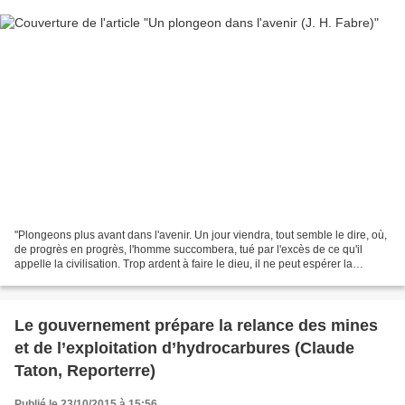
"Plongeons plus avant dans l'avenir. Un jour viendra, tout semble le dire, où,
de progrès en progrès, l'homme succombera, tué par l'excès de ce qu'il
appelle la civilisation. Trop ardent à faire le dieu, il ne peut espérer la
placide longévité de la bête;...
Le gouvernement prépare la relance des mines
et de l’exploitation d’hydrocarbures (Claude
Taton, Reporterre)
Publié le 23/10/2015 à 15:56