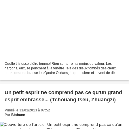
Quelle tristesse d'être femme! Rien sur terre n'a moins de valeur; Les
garçons, eux, se penchent à la fenêtre Tels des dieux tombés des cieux.
Leur coeur embrasse les Quatre Océans, La poussière et le vent de dix
millions de lieues. Mais nul ne se réjouit...
Un petit esprit ne comprend pas ce qu'un grand
esprit embrasse... (Tchouang tseu, Zhuangzi)
Publié le 31/01/2013 à 07:52
Par
Béthune