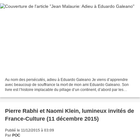
Au nom des persécutés, adieu à Eduardo Galeano Je viens d’apprendre
avec beaucoup de souffrance la mort de mon ami Eduardo Galeano. Son
livre est l’histoire implacable du pillage d’un continent, d’abord par les
Espagnols, puis par les Anglais, et maintenant...
Pierre Rabhi et Naomi Klein, lumineux invités de
France-Culture (11 décembre 2015)
Publié le 11/12/2015 à 03:09
Par
POC