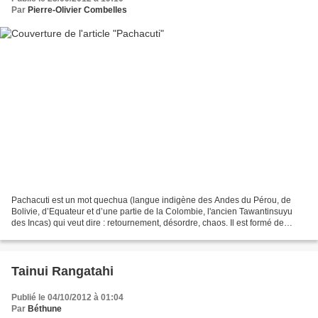
Par
Pierre-Olivier Combelles
Pachacuti est un mot quechua (langue indigène des Andes du Pérou, de
Bolivie, d’Equateur et d’une partie de la Colombie, l'ancien Tawantinsuyu
des Incas) qui veut dire : retournement, désordre, chaos. Il est formé de
pacha : terre, espace et cuti : action...
Tainui Rangatahi
Publié le 04/10/2012 à 01:04
Par
Béthune