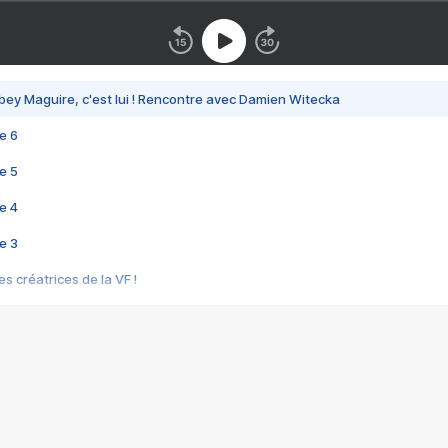
bey Maguire, c'est lui ! Rencontre avec Damien Witecka
e 6
e 5
e 4
e 3
s créatrices de la VF !
e 2
e 1
e Mektoub My Love arrive enfin ! Rencontre avec Shaïn Boumedine et Sal
i : après Toni en famille