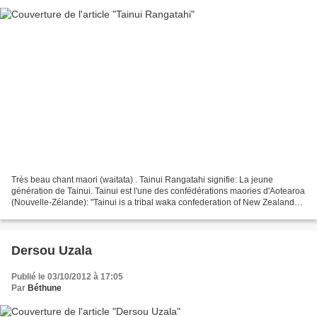
Très beau chant maori (waitata) . Tainui Rangatahi signifie: La jeune
génération de Tainui. Tainui est l'une des confédérations maories d'Aotearoa
(Nouvelle-Zélande): "Tainui is a tribal waka confederation of New Zealand
Māori iwi. The Tainui confederation...
Dersou Uzala
Publié le 03/10/2012 à 17:05
Par
Béthune