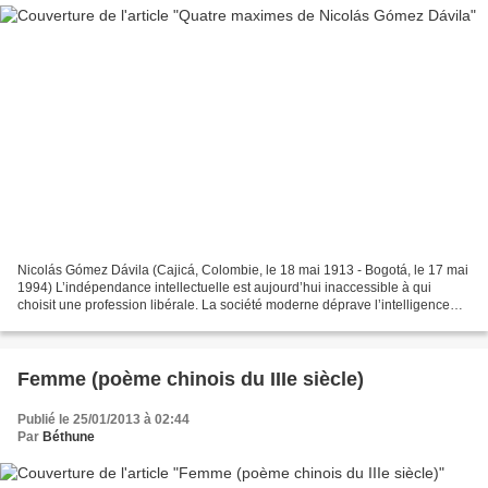
Nicolás Gómez Dávila (Cajicá, Colombie, le 18 mai 1913 - Bogotá, le 17 mai
1994) L’indépendance intellectuelle est aujourd’hui inaccessible à qui
choisit une profession libérale. La société moderne déprave l’intelligence
qui se donne à elle, fût-ce en...
Femme (poème chinois du IIIe siècle)
Publié le 25/01/2013 à 02:44
Par
Béthune