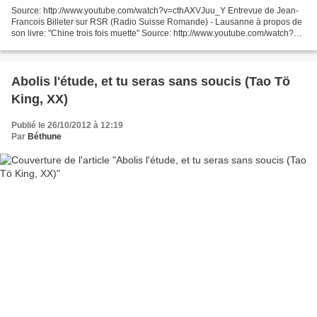
Source: http://www.youtube.com/watch?v=cthAXVJuu_Y Entrevue de Jean-
Francois Billeter sur RSR (Radio Suisse Romande) - Lausanne à propos de
son livre: "Chine trois fois muette" Source: http://www.youtube.com/watch?
v=0_gIaNMmTU4 Jean-Francois Billeter...
Abolis l'étude, et tu seras sans soucis (Tao Tö
King, XX)
Publié le 26/10/2012 à 12:19
Par
Béthune