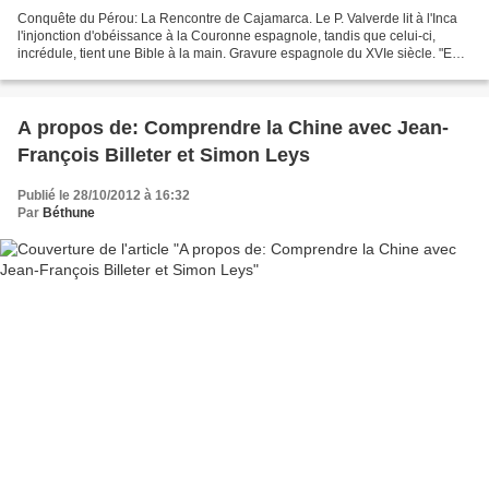
Conquête du Pérou: La Rencontre de Cajamarca. Le P. Valverde lit à l'Inca
l'injonction d'obéissance à la Couronne espagnole, tandis que celui-ci,
incrédule, tient une Bible à la main. Gravure espagnole du XVIe siècle. "En
1757, le cabinet espagnol éleva...
A propos de: Comprendre la Chine avec Jean-
François Billeter et Simon Leys
Publié le 28/10/2012 à 16:32
Par
Béthune