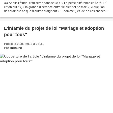
XX Abolis l’étude, et tu seras sans soucis. « La petite différence entre "oui "
et "oh oui " », « la grande différence entre "le bien" et "le mal" », « que l’on
doit craindre ce que d’autres craignent » — comme (l’étude de ces choses)
est illimitée !...
L'infamie du projet de loi "Mariage et adoption
pour tous"
Publié le 08/01/2013 à 03:31
Par
Béthune