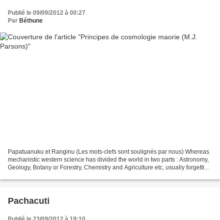
Publié le 09/09/2012 à 00:27
Par
Béthune
Papatuanuku et Ranginu (Les mots-clefs sont soulignés par nous) Whereas
mechanistic western science has divided the world in two parts : Astronomy,
Geology, Botany or Forestry, Chemistry and Agriculture etc, usually forgetting
their interconnectedness,...
Pachacuti
Publié le 23/09/2012 à 19:10