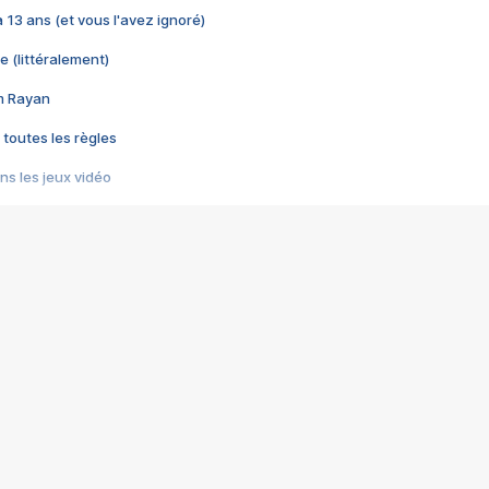
 a 13 ans (et vous l'avez ignoré)
e (littéralement)
im Rayan
 toutes les règles
s les jeux vidéo
us choquant de Rockstar ? - Le scandale BULLY
e plus moche de Steam
du RÊVE tourne au CAUCHEMAR
pendant 8 heures
it… à tort
umiliés par un jeu vidéo
ire - Final Fantasy 8