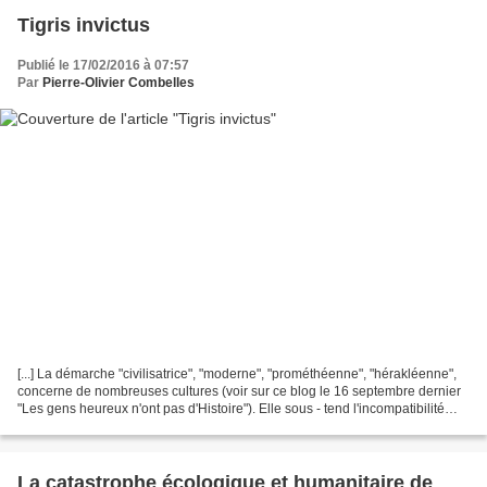
Tigris invictus
Publié le 17/02/2016 à 07:57
Par
Pierre-Olivier Combelles
[...] La démarche "civilisatrice", "moderne", "prométhéenne", "hérakléenne",
concerne de nombreuses cultures (voir sur ce blog le 16 septembre dernier
"Les gens heureux n'ont pas d'Histoire"). Elle sous - tend l'incompatibilité
entre communautés humaines...
La catastrophe écologique et humanitaire de