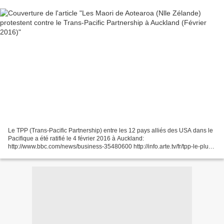
Le TPP (Trans-Pacific Partnership) entre les 12 pays alliés des USA dans le
Pacifique a été ratifié le 4 février 2016 à Auckland:
http://www.bbc.com/news/business-35480600 http://info.arte.tv/fr/tpp-le-plus-
vaste-accord-de-libre-echange-au-monde Protesters...