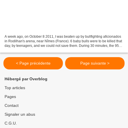
A week ago, on October 8 2011, I was beaten up by bullfighting aficionados
in Rodilhan's arena, near Nîmes (France). 6 baby bulls were to be killed that
day, by teenagers, and we could not save them. During 30 minutes, the 95
activists, chained in the...
< Page précédente
Page suivante >
Hébergé par Overblog
Top articles
Pages
Contact
Signaler un abus
C.G.U.