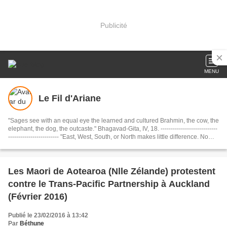
Publicité
MENU
Le Fil d'Ariane
"Sages see with an equal eye the learned and cultured Brahmin, the cow, the
elephant, the dog, the outcaste." Bhagavad-Gita, IV, 18. ----------------------------
------------------------- "East, West, South, or North makes little difference. No
matter what your destination, just be sure to make every journey a journey
within. If you travel within, you’ll travel the whole wide world and beyond." .
Shams of Tabriz, Rule 9 of Love........................................... Dharmo Rakshati
Rakshitah ( धर्मो रक्षति रक्षितः): "The Dharma protects those who protect it."
Les Maori de Aotearoa (Nlle Zélande) protestent
(Mahabharata)
contre le Trans-Pacific Partnership à Auckland
(Février 2016)
Publié le 23/02/2016 à 13:42
Par
Béthune