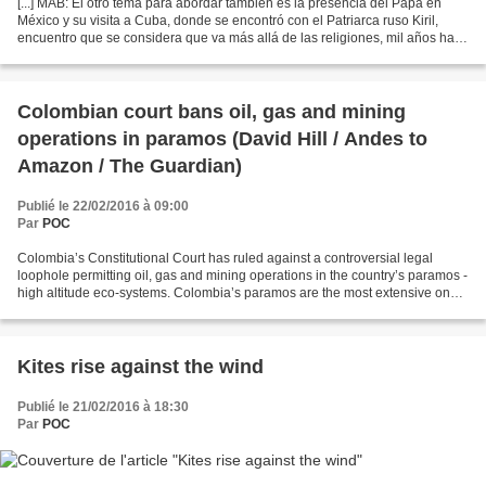
[...] MAB: El otro tema para abordar también es la presencia del Papa en
México y su visita a Cuba, donde se encontró con el Patriarca ruso Kiril,
encuentro que se considera que va más allá de las religiones, mil años hace
que se habían separado las Iglesias....
Colombian court bans oil, gas and mining
operations in paramos (David Hill / Andes to
Amazon / The Guardian)
Publié le 22/02/2016 à 09:00
Par
POC
Colombia’s Constitutional Court has ruled against a controversial legal
loophole permitting oil, gas and mining operations in the country’s paramos -
high altitude eco-systems. Colombia’s paramos are the most extensive on
earth and supply more than 70%...
Kites rise against the wind
Publié le 21/02/2016 à 18:30
Par
POC