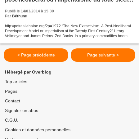
?
Publié le 14/03/2014 à 15:30
Par
Béthune
http://petras.lahaine.org/?p=1972 “The New Extractivism. A Post-Neoliberal
Development Model or Imperialism of the Twenty-First Century?” Henry
Veltmeyer and James Petras. Zed Books. In a primary commodities boom
spurred on by the rise of China, countries...
< Page précédente
Page suivante >
Hébergé par Overblog
Top articles
Pages
Contact
Signaler un abus
C.G.U.
Cookies et données personnelles