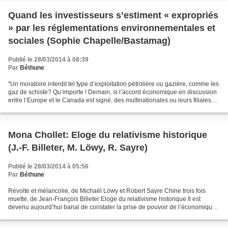
Quand les investisseurs s’estiment « expropriés
» par les réglementations environnementales et
sociales (Sophie Chapelle/Bastamag)
Publié le 28/03/2014 à 08:39
Par
Béthune
"Un moratoire interdit tel type d’exploitation pétrolière ou gazière, comme les
gaz de schiste? Qu’importe ! Demain, si l’accord économique en discussion
entre l’Europe et le Canada est signé, des multinationales ou leurs filiales
installées au Canada...
Mona Chollet: Eloge du relativisme historique
(J.-F. Billeter, M. Löwy, R. Sayre)
Publié le 28/03/2014 à 05:56
Par
Béthune
Révolte et mélancolie, de Michaël Löwy et Robert Sayre Chine trois fois
muette, de Jean-François Billeter Eloge du relativisme historique Il est
devenu aujourd’hui banal de constater la prise de pouvoir de l’économique
sur le social, en général pour la...