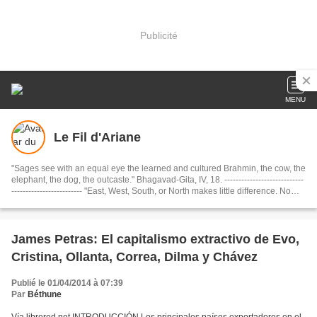
Publicité
MENU
Le Fil d'Ariane
"Sages see with an equal eye the learned and cultured Brahmin, the cow, the
elephant, the dog, the outcaste." Bhagavad-Gita, IV, 18. ----------------------------
------------------------- "East, West, South, or North makes little difference. No
matter what your destination, just be sure to make every journey a journey
within. If you travel within, you’ll travel the whole wide world and beyond." .
Shams of Tabriz, Rule 9 of Love........................................... Dharmo Rakshati
Rakshitah ( धर्मो रक्षति रक्षितः): "The Dharma protects those who protect it."
James Petras: El capitalismo extractivo de Evo,
(Mahabharata)
Cristina, Ollanta, Correa, Dilma y Chávez
Publié le 01/04/2014 à 07:39
Par
Béthune