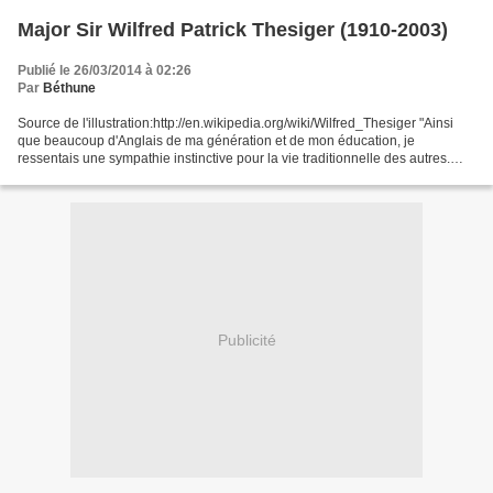
Major Sir Wilfred Patrick Thesiger (1910-2003)
Publié le 26/03/2014 à 02:26
Par
Béthune
Source de l'illustration:http://en.wikipedia.org/wiki/Wilfred_Thesiger "Ainsi
que beaucoup d'Anglais de ma génération et de mon éducation, je
ressentais une sympathie instinctive pour la vie traditionnelle des autres.
J'avais vécu enfant en Abyssinie...
Publicité