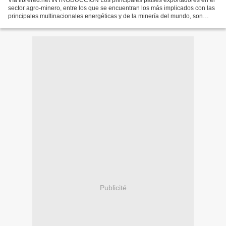
Vía librered.net INTRODUCCIÓN Los principales países exportadores en el
sector agro-minero, entre los que se encuentran los más implicados con las
principales multinacionales energéticas y de la minería del mundo, son
también los que se caracterizan por...
Publicité