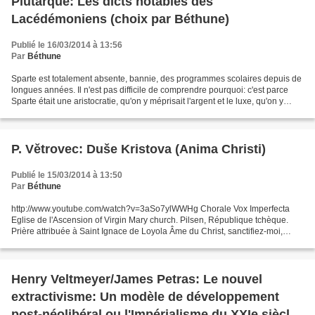
Plutarque: Les dicts notables des
Lacédémoniens (choix par Béthune)
Publié le 16/03/2014 à 13:56
Par
Béthune
Sparte est totalement absente, bannie, des programmes scolaires depuis de
longues années. Il n'est pas difficile de comprendre pourquoi: c'est parce
Sparte était une aristocratie, qu'on y méprisait l'argent et le luxe, qu'on y
aimait la liberté et qu'on...
P. Větrovec: Duše Kristova (Anima Christi)
Publié le 15/03/2014 à 13:50
Par
Béthune
http://www.youtube.com/watch?v=3aSo7ylWWHg Chorale Vox Imperfecta
Eglise de l'Ascension of Virgin Mary church. Pilsen, République tchèque.
Prière attribuée à Saint Ignace de Loyola Âme du Christ, sanctifiez-moi,
Corps du Christ, sauvez-moi. Sang du Christ,...
Henry Veltmeyer/James Petras: Le nouvel
extractivisme: Un modèle de développement
post-néolibéral ou l'Impérialisme du XXIe siècle