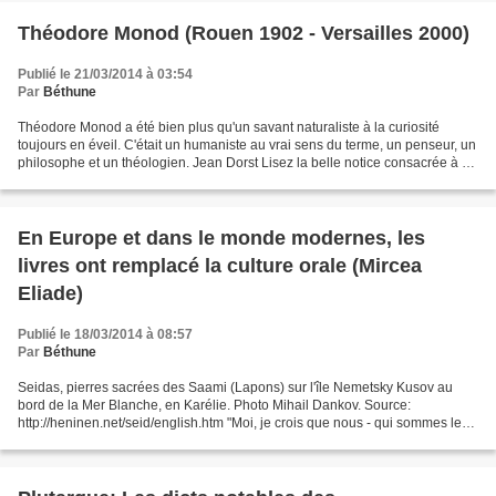
Théodore Monod (Rouen 1902 - Versailles 2000)
Publié le 21/03/2014 à 03:54
Par
Béthune
Théodore Monod a été bien plus qu'un savant naturaliste à la curiosité
toujours en éveil. C'était un humaniste au vrai sens du terme, un penseur, un
philosophe et un théologien. Jean Dorst Lisez la belle notice consacrée à ce
grand homme du Muséum, de...
En Europe et dans le monde modernes, les
livres ont remplacé la culture orale (Mircea
Eliade)
Publié le 18/03/2014 à 08:57
Par
Béthune
Seidas, pierres sacrées des Saami (Lapons) sur l'île Nemetsky Kusov au
bord de la Mer Blanche, en Karélie. Photo Mihail Dankov. Source:
http://heninen.net/seid/english.htm "Moi, je crois que nous - qui sommes les
produits du monde moderne-, nous sommes...