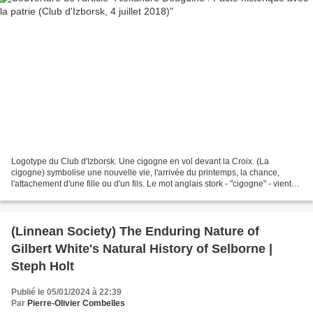
Logotype du Club d'Izborsk. Une cigogne en vol devant la Croix. (La
cigogne) symbolise une nouvelle vie, l'arrivée du printemps, la chance,
l'attachement d'une fille ou d'un fils. Le mot anglais stork - "cigogne" - vient
du mot grec qui signifie "forte...
(Linnean Society) The Enduring Nature of
Gilbert White's Natural History of Selborne |
Steph Holt
Publié le 05/01/2024 à 22:39
Par
Pierre-Olivier Combelles