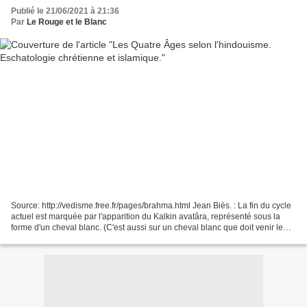
Publié le 21/06/2021 à 21:36
Par
Le Rouge et le Blanc
Source: http://vedisme.free.fr/pages/brahma.html Jean Biès. : La fin du cycle
actuel est marquée par l'apparition du Kalkin avatâra, représenté sous la
forme d'un cheval blanc. (C'est aussi sur un cheval blanc que doit venir le
Christ du second Avènement.)...