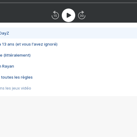
 DayZ
 a 13 ans (et vous l'avez ignoré)
e (littéralement)
im Rayan
 toutes les règles
s les jeux vidéo
us choquant de Rockstar ? - Le scandale BULLY
e plus moche de Steam
du RÊVE tourne au CAUCHEMAR
pendant 8 heures