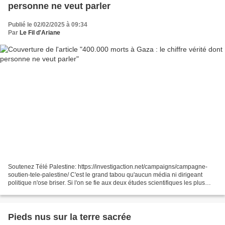
personne ne veut parler
Publié le 02/02/2025 à 09:34
Par
Le Fil d'Ariane
Soutenez Télé Palestine: https://investigaction.net/campaigns/campagne-
soutien-tele-palestine/ C'est le grand tabou qu'aucun média ni dirigeant
politique n'ose briser. Si l'on se fie aux deux études scientifiques les plus
sérieuses qui ont tenté d'évaluer...
Pieds nus sur la terre sacrée