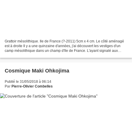
Grattoir mésolithique. Ile de France (?-2011) 5cm x 4 cm. Le côté aménagé
est à droite Il y a une quinzaine d'années, j'ai découvert les vestiges d'un
camp mésolithique dans un champ d'Ile de France. L'ayant signalé aux
Antiquités nationales, une archéologue...
Cosmique Maki Ohkojima
Publié le 31/05/2018 à 06:14
Par
Pierre-Olivier Combelles