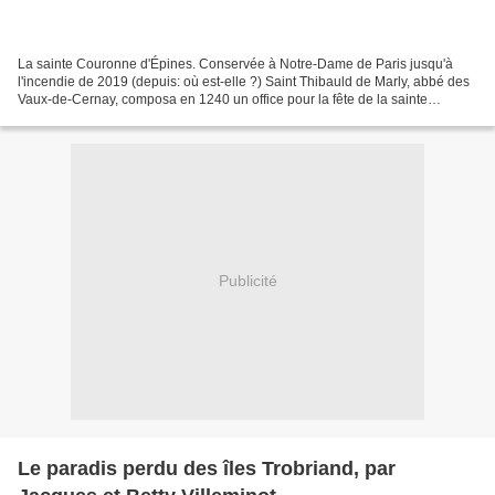
La sainte Couronne d'Épines. Conservée à Notre-Dame de Paris jusqu'à
l'incendie de 2019 (depuis: où est-elle ?) Saint Thibauld de Marly, abbé des
Vaux-de-Cernay, composa en 1240 un office pour la fête de la sainte
Couronne d'Épines, qui, à la demande...
Publicité
Le paradis perdu des îles Trobriand, par