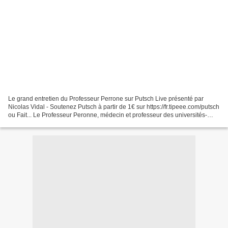
Le grand entretien du Professeur Perrone sur Putsch Live présenté par
Nicolas Vidal - Soutenez Putsch à partir de 1€ sur https://fr.tipeee.com/putsch
ou Fait... Le Professeur Peronne, médecin et professeur des universités-
praticien hospitalier français...