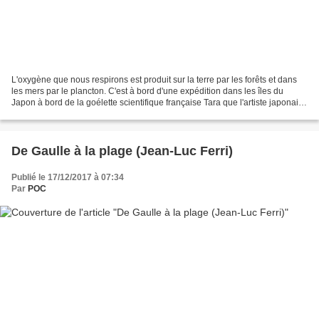
L'oxygène que nous respirons est produit sur la terre par les forêts et dans
les mers par le plancton. C'est à bord d'une expédition dans les îles du
Japon à bord de la goélette scientifique française Tara que l'artiste japonaise
Maki Ohkojima a découvert...
De Gaulle à la plage (Jean-Luc Ferri)
Publié le 17/12/2017 à 07:34
Par
POC