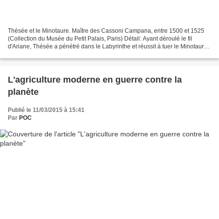
Thésée et le Minotaure. Maître des Cassoni Campana, entre 1500 et 1525
(Collection du Musée du Petit Palais, Paris) Détail: Ayant déroulé le fil
d'Ariane, Thésée a pénétré dans le Labyrinthe et réussit à tuer le Minotaure.
Les héros sont les fruits des...
L'agriculture moderne en guerre contre la
planète
Publié le 11/03/2015 à 15:41
Par
POC