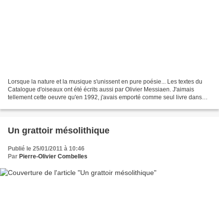
Lorsque la nature et la musique s'unissent en pure poésie... Les textes du
Catalogue d'oiseaux ont été écrits aussi par Olivier Messiaen. J'aimais
tellement cette oeuvre qu'en 1992, j'avais emporté comme seul livre dans
une longue expédition de cinq mois...
Un grattoir mésolithique
Publié le 25/01/2011 à 10:46
Par
Pierre-Olivier Combelles