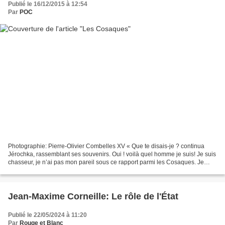
Publié le 16/12/2015 à 12:54
Par
POC
Photographie: Pierre-Olivier Combelles XV « Que te disais-je ? continua
Jérochka, rassemblant ses souvenirs. Oui ! voilà quel homme je suis! Je suis
chasseur, je n’ai pas mon pareil sous ce rapport parmi les Cosaques. Je
trouverai et t’indiquerai toute...
Jean-Maxime Corneille: Le rôle de l'État
Publié le 22/05/2024 à 11:20
Par
Rouge et Blanc