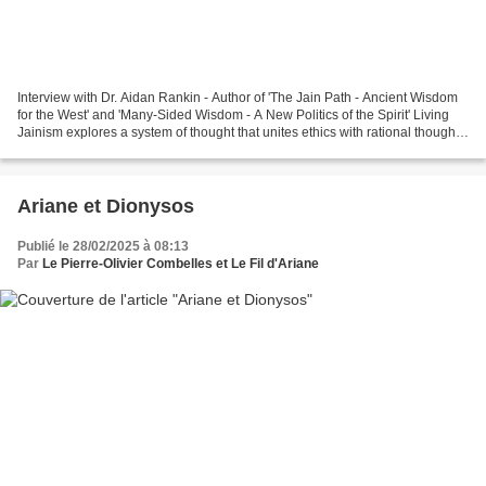
Interview with Dr. Aidan Rankin - Author of 'The Jain Path - Ancient Wisdom
for the West' and 'Many-Sided Wisdom - A New Politics of the Spirit' Living
Jainism explores a system of thought that unites ethics with rational thought,
in which each individual...
Ariane et Dionysos
Publié le 28/02/2025 à 08:13
Par
Le Pierre-Olivier Combelles et Le Fil d'Ariane