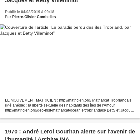
Jacques et Betty Villeminot
Publié le 04/08/2019 à 09:18
Par
Pierre-Olivier Combelles
LE MOUVEMENT MATRICIEN : http://matricien.org/ Matriarcat Trobriandais
(Mélanésie) : la liberté sexuelle des habitants des îles de l'Amour
http://matricien.org/geo-hist-matriarcat/oceanie/trobriandais/ Betty et Jacques
Villeminot sont connus dans le monde...
1970 : André Leroi Gourhan alerte sur l'avenir de
l'humanité | Archive INA