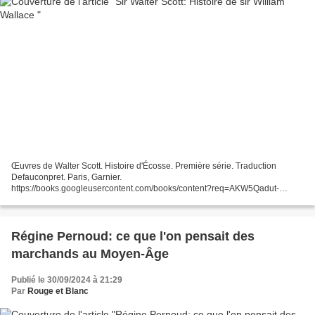
Œuvres de Walter Scott. Histoire d'Écosse. Première série. Traduction
Defauconpret. Paris, Garnier.
https://books.googleusercontent.com/books/content?req=AKW5Qadut-
qJ1oEFA3LHKaH1NQwTtEfqnOXBpkFrAjjjnqrvVmuhSNv5rEZ0tCJRZhttJUtZ
kivM-
HH0OT_yt0j6CzNZXKGpUmprwjz0rgSr9SCBCYDgz3DDmyxE47TisxtQrvSg
7icPshfqARdMBJBxMX5NDqAIBNXwjuAcvqoqot1kU6cCdmZxS6wgQH09de
Régine Pernoud: ce que l'on pensait des
2uH-to6SZsbG1Ds6BlDv-2a3AraOIYUYDUdURAA43tebU5tf-
marchands au Moyen-Âge
13cq2Ggc2VoNfqxwPDgQMmwUsjmJfEKtNNcFVXVaEJ9nLzg...
Publié le 30/09/2024 à 21:29
Par
Rouge et Blanc