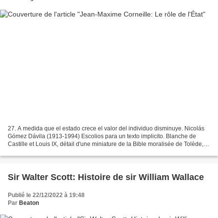
27. A medida que el estado crece el valor del individuo disminuye. Nicolás
Gómez Dávila (1913-1994) Escolios para un texto implicito. Blanche de
Castille et Louis IX, détail d'une miniature de la Bible moralisée de Tolède,
1240. Sceau de majesté du roi...
Sir Walter Scott: Histoire de sir William Wallace
Publié le 22/12/2022 à 19:48
Par
Beaton