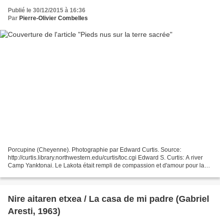
Publié le 30/12/2015 à 16:36
Par
Pierre-Olivier Combelles
Porcupine (Cheyenne). Photographie par Edward Curtis. Source:
http://curtis.library.northwestern.edu/curtis/toc.cgi Edward S. Curtis: A river
Camp Yanktonai. Le Lakota était rempli de compassion et d'amour pour la
nature. Il aimait la terre et toutes...
Nire aitaren etxea / La casa de mi padre (Gabriel
Aresti, 1963)