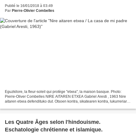
Publié le 16/01/2018 à 03:49
Par
Pierre-Olivier Combelles
Eguzkilore, la fleur-soleil qui protège "etxea", la maison basque. Photo:
Pierre-Oliver Combelles NIRE AITAREN ETXEA Gabriel Aresti , 1963 Nire
aitaren etxea defendituko dut. Otsoen kontra, sikatearen kontra, lukurreriaren
kontra, justiziaren kontra,...
Les Quatre Âges selon l'hindouisme.
Eschatologie chrétienne et islamique.