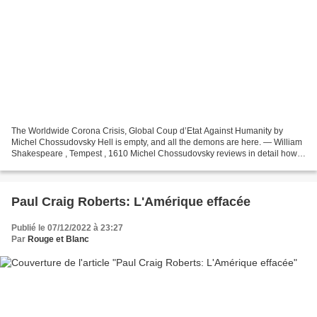
The Worldwide Corona Crisis, Global Coup d’Etat Against Humanity by
Michel Chossudovsky Hell is empty, and all the demons are here. — William
Shakespeare , Tempest , 1610 Michel Chossudovsky reviews in detail how
this insidious project “destroys people’s...
Paul Craig Roberts: L'Amérique effacée
Publié le 07/12/2022 à 23:27
Par
Rouge et Blanc