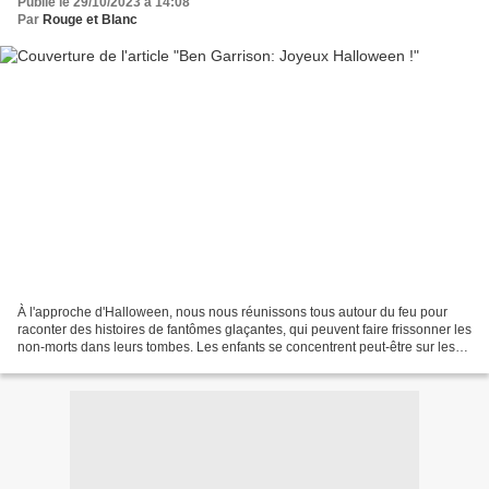
Publié le 29/10/2023 à 14:08
Par
Rouge et Blanc
À l'approche d'Halloween, nous nous réunissons tous autour du feu pour
raconter des histoires de fantômes glaçantes, qui peuvent faire frissonner les
non-morts dans leurs tombes. Les enfants se concentrent peut-être sur les
bonbons, mais la célébration...