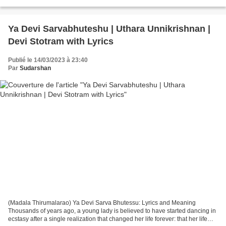
Disease Control. Who's spreading...
Ya Devi Sarvabhuteshu | Uthara Unnikrishnan |
Devi Stotram with Lyrics
Publié le 14/03/2023 à 23:40
Par
Sudarshan
(Madala Thirumalarao) Ya Devi Sarva Bhutessu: Lyrics and Meaning
Thousands of years ago, a young lady is believed to have started dancing in
ecstasy after a single realization that changed her life forever: that her life