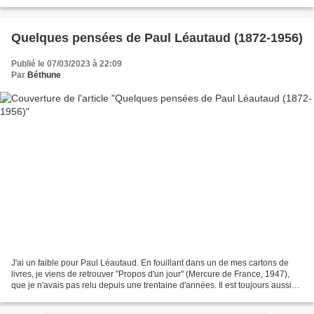
originated from the infinite Consciousness...
Quelques pensées de Paul Léautaud (1872-1956)
Publié le 07/03/2023 à 22:09
Par
Béthune
J'ai un faible pour Paul Léautaud. En fouillant dans un de mes cartons de
livres, je viens de retrouver "Propos d'un jour" (Mercure de France, 1947),
que je n'avais pas relu depuis une trentaine d'années. Il est toujours aussi
amusant et vrai: "Méfiez-vous...