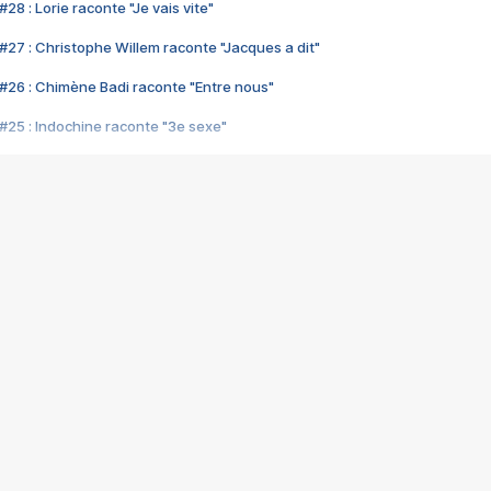
28 : Lorie raconte "Je vais vite"
#27 : Christophe Willem raconte "Jacques a dit"
#26 : Chimène Badi raconte "Entre nous"
#25 : Indochine raconte "3e sexe"
#24 : Zaho raconte "C'est chelou"
#23 : Patrick Bruel raconte "Au café des délices"
#22 : Kyo raconte "Le chemin"
#21 : Nolwenn Leroy raconte "Cassé"
#20 : Patrick Hernandez raconte "Born to be alive"
#19 : Lorie raconte "Près de moi"
#18 : Michael Jones raconte "A nos actes manqués" (avec Jean-Jacque
#17 : Khaled raconte "Aïcha"
#16 : Corneille raconte "Parce qu'on vient de loin"