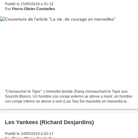
Publié le 15/05/2018 à 01:32
Par
Pierre-Olivier Combelles
"Chevaucher le Tigre". L'immortel taoïste Zhang chevauchant le Tigre aux
Sourcils Blancs. Un hombre con coraje externo se atreve a morir; un hombre
con coraje interior se atreve a vivir (Lao Tse) De maravilla en maravilla la
existencia se abre. (Lao Tse)...
Les Yankees (Richard Desjardins)
Publié le 14/05/2018 à 02:17