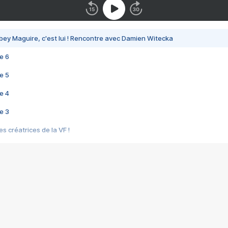
bey Maguire, c'est lui ! Rencontre avec Damien Witecka
e 6
e 5
e 4
e 3
s créatrices de la VF !
e 2
e 1
e Mektoub My Love arrive enfin ! Rencontre avec Shaïn Boumedine et Sal
i : après Toni en famille
elle réalise le bouleversant Dites lui que je l'aime