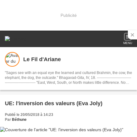
Publicité
MENU
Le Fil d'Ariane
"Sages see with an equal eye the learned and cultured Brahmin, the cow, the
elephant, the dog, the outcaste." Bhagavad-Gita, IV, 18. ----------------------------
------------------------- "East, West, South, or North makes little difference. No
matter what your destination, just be sure to make every journey a journey
within. If you travel within, you’ll travel the whole wide world and beyond." .
Shams of Tabriz, Rule 9 of Love........................................... Dharmo Rakshati
Rakshitah ( धर्मो रक्षति रक्षितः): "The Dharma protects those who protect it."
UE: l'inversion des valeurs (Eva Joly)
(Mahabharata)
Publié le 20/05/2018 à 14:23
Par
Béthune