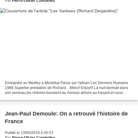
Par
Pierre-Olivier Combelles
Enregistré au Medley à Montréal Parue sur l'album Les Derniers Humains
1988 Superbe prestation de Richard... Merci! Enjoy!!! La nuit dormait dans
son verseau,les chèvres buvaient au rionous allions au hasard,et nous
vivions encore plus fortmalgré le frette...
Jean-Paul Demoule: On a retrouvé l'histoire de
France
Publié le 13/05/2018 à 05:57
Par
Pierre-Olivier Combelles