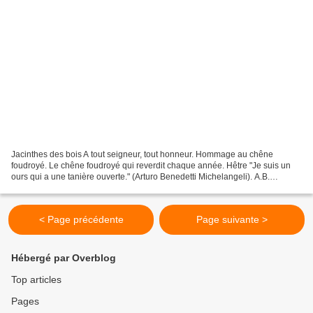
Jacinthes des bois A tout seigneur, tout honneur. Hommage au chêne
foudroyé. Le chêne foudroyé qui reverdit chaque année. Hêtre "Je suis un
ours qui a une tanière ouverte." (Arturo Benedetti Michelangeli). A.B.
Michelangeli playing the Adagio of Ravel's...
< Page précédente
Page suivante >
Hébergé par Overblog
Top articles
Pages