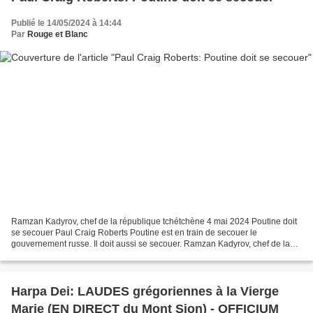
Publié le 14/05/2024 à 14:44
Par
Rouge et Blanc
Ramzan Kadyrov, chef de la république tchétchène 4 mai 2024 Poutine doit
se secouer Paul Craig Roberts Poutine est en train de secouer le
gouvernement russe. Il doit aussi se secouer. Ramzan Kadyrov, chef de la
"providence" tchétchène en Russie, a déclaré...
Harpa Dei: LAUDES grégoriennes à la Vierge
Marie (EN DIRECT du Mont Sion) - OFFICIUM