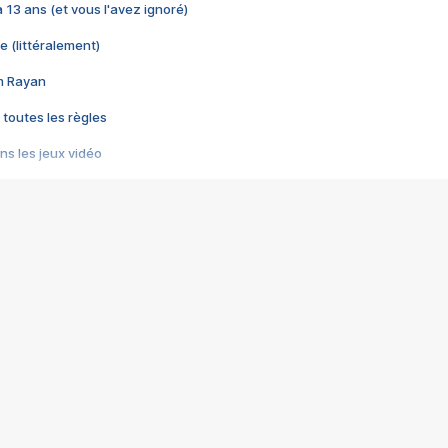
 a 13 ans (et vous l'avez ignoré)
e (littéralement)
im Rayan
 toutes les règles
s les jeux vidéo
us choquant de Rockstar ? - Le scandale BULLY
e plus moche de Steam
du RÊVE tourne au CAUCHEMAR
pendant 8 heures
it… à tort
umiliés par un jeu vidéo
ire - Final Fantasy 8
ti un empire - Age of Empires