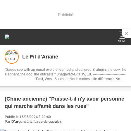
Publicité
MENU
Le Fil d'Ariane
"Sages see with an equal eye the learned and cultured Brahmin, the cow, the
elephant, the dog, the outcaste." Bhagavad-Gita, IV, 18. ----------------------------
------------------------- "East, West, South, or North makes little difference. No
matter what your destination, just be sure to make every journey a journey
within. If you travel within, you’ll travel the whole wide world and beyond." .
Shams of Tabriz, Rule 9 of Love........................................... Dharmo Rakshati
Rakshitah ( धर्मो रक्षति रक्षितः): "The Dharma protects those who protect it."
(Chine ancienne) "Puisse-t-il n'y avoir personne
(Mahabharata)
qui marche affamé dans les rues"
Publié le 15/05/2024 à 20:40
Par
D'argent à la fasce de gueules