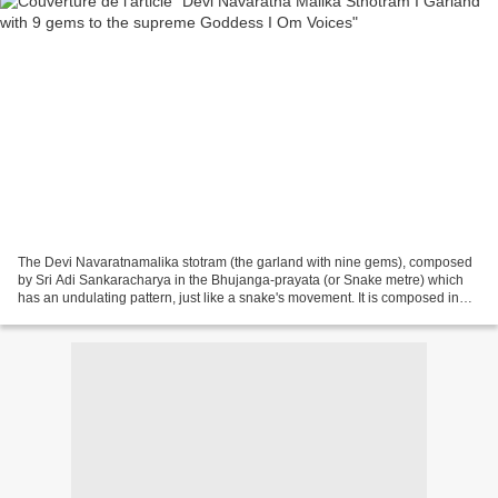
The Devi Navaratnamalika stotram (the garland with nine gems), composed
by Sri Adi Sankaracharya in the Bhujanga-prayata (or Snake metre) which
has an undulating pattern, just like a snake's movement. It is composed in
praise of the all-enchanting beauty...