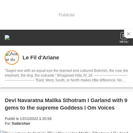
Publicité
MENU
Le Fil d'Ariane
"Sages see with an equal eye the learned and cultured Brahmin, the cow, the
elephant, the dog, the outcaste." Bhagavad-Gita, IV, 18. ----------------------------
------------------------- "East, West, South, or North makes little difference. No
matter what your destination, just be sure to make every journey a journey
within. If you travel within, you’ll travel the whole wide world and beyond." .
Shams of Tabriz, Rule 9 of Love........................................... Dharmo Rakshati
Rakshitah ( धर्मो रक्षति रक्षितः): "The Dharma protects those who protect it."
Devi Navaratna Malika Sthotram I Garland with 9
(Mahabharata)
gems to the supreme Goddess I Om Voices
Publié le 13/12/2022 à 20:56
Par
Sudarshan