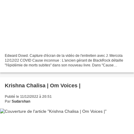
Edward Dowd. Capture d'écran de la vidéo de l'entretien avec J. Mercola
12/12/22 COVID Cause inconnue : L'ancien gérant de BlackRock détaille
"l'épidémie de morts subites" dans son nouveau livre. Dans "Cause
inconnue : l'épidémie de décès soudains en...
Krishna Chalisa | Om Voices |
Publié le 11/12/2022 à 20:51
Par
Sudarshan