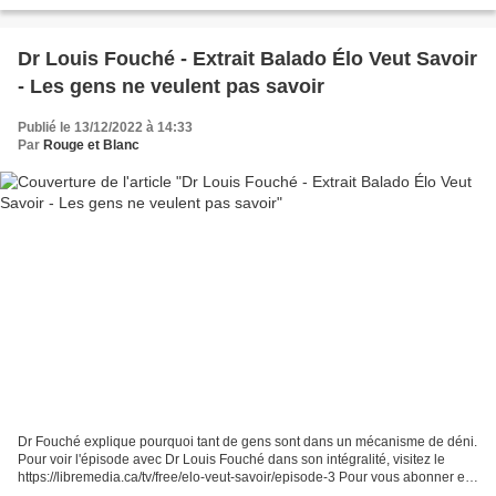
dangereuse. Le Kremlin est-il en train de déjeuner...
Dr Louis Fouché - Extrait Balado Élo Veut Savoir
- Les gens ne veulent pas savoir
Publié le 13/12/2022 à 14:33
Par
Rouge et Blanc
Dr Fouché explique pourquoi tant de gens sont dans un mécanisme de déni.
Pour voir l'épisode avec Dr Louis Fouché dans son intégralité, visitez le
https://libremedia.ca/tv/free/elo-veut-savoir/episode-3 Pour vous abonner et
supporter la liberté de presse:...