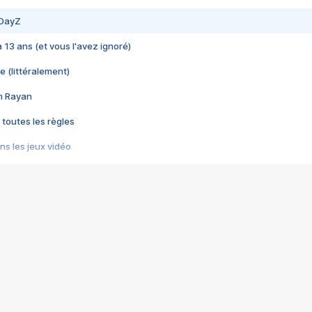
 DayZ
 a 13 ans (et vous l'avez ignoré)
e (littéralement)
im Rayan
 toutes les règles
s les jeux vidéo
us choquant de Rockstar ? - Le scandale BULLY
e plus moche de Steam
du RÊVE tourne au CAUCHEMAR
pendant 8 heures
it… à tort
umiliés par un jeu vidéo