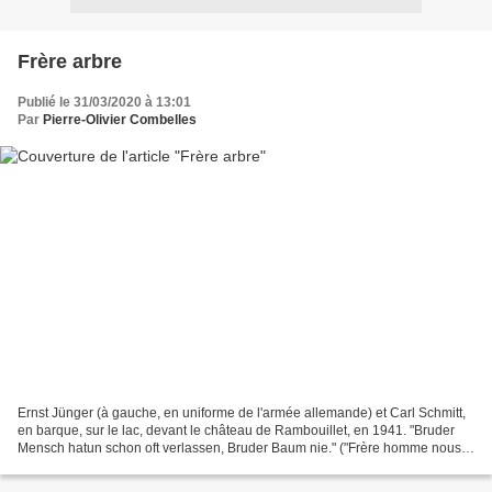
Frère arbre
Publié le 31/03/2020 à 13:01
Par
Pierre-Olivier Combelles
Ernst Jünger (à gauche, en uniforme de l'armée allemande) et Carl Schmitt,
en barque, sur le lac, devant le château de Rambouillet, en 1941. "Bruder
Mensch hatun schon oft verlassen, Bruder Baum nie." ("Frère homme nous a
souvent abandonné, frère arbre...