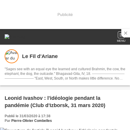
Publicité
MENU
Le Fil d'Ariane
"Sages see with an equal eye the learned and cultured Brahmin, the cow, the
elephant, the dog, the outcaste." Bhagavad-Gita, IV, 18. ----------------------------
------------------------- "East, West, South, or North makes little difference. No
matter what your destination, just be sure to make every journey a journey
within. If you travel within, you’ll travel the whole wide world and beyond." .
Shams of Tabriz, Rule 9 of Love........................................... Dharmo Rakshati
Rakshitah ( धर्मो रक्षति रक्षितः): "The Dharma protects those who protect it."
Leonid Ivashov : l'idéologie pendant la
(Mahabharata)
pandémie (Club d'Izborsk, 31 mars 2020)
Publié le 31/03/2020 à 17:38
Par
Pierre-Olivier Combelles