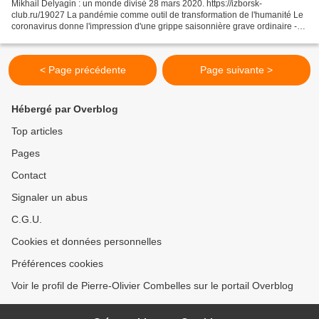
Mikhail Delyagin : un monde divisé 28 mars 2020. https://izborsk-
club.ru/19027 La pandémie comme outil de transformation de l'humanité Le
coronavirus donne l'impression d'une grippe saisonnière grave ordinaire -
ce n'est pas un hasard si son génome est...
< Page précédente
Page suivante >
Hébergé par Overblog
Top articles
Pages
Contact
Signaler un abus
C.G.U.
Cookies et données personnelles
Préférences cookies
Voir le profil de Pierre-Olivier Combelles sur le portail Overblog