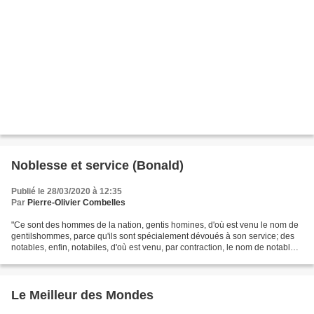
Noblesse et service (Bonald)
Publié le 28/03/2020 à 12:35
Par
Pierre-Olivier Combelles
"Ce sont des hommes de la nation, gentis homines, d'où est venu le nom de
gentilshommes, parce qu'ils sont spécialement dévoués à son service; des
notables, enfin, notabiles, d'où est venu, par contraction, le nom de notables,
c'est-à-dire, des hommes...
Le Meilleur des Mondes