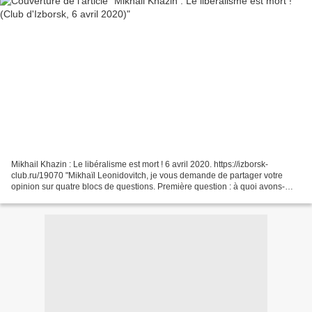
Mikhail Khazin : Le libéralisme est mort ! 6 avril 2020. https://izborsk-
club.ru/19070 "Mikhaïl Leonidovitch, je vous demande de partager votre
opinion sur quatre blocs de questions. Première question : à quoi avons-
nous affaire maintenant dans la sphère...