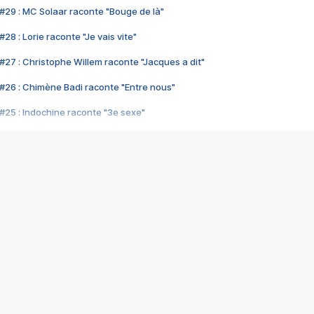
#29 : MC Solaar raconte "Bouge de là"
28 : Lorie raconte "Je vais vite"
#27 : Christophe Willem raconte "Jacques a dit"
#26 : Chimène Badi raconte "Entre nous"
#25 : Indochine raconte "3e sexe"
#24 : Zaho raconte "C'est chelou"
#23 : Patrick Bruel raconte "Au café des délices"
#22 : Kyo raconte "Le chemin"
#21 : Nolwenn Leroy raconte "Cassé"
#20 : Patrick Hernandez raconte "Born to be alive"
#19 : Lorie raconte "Près de moi"
#18 : Michael Jones raconte "A nos actes manqués" (avec Jean-Jacque