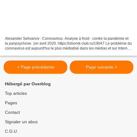
Alexander Selivanov : Coronavirus. Analyse à froid - contre la pandémie et
la panpsychose. 1er avril 2020. https://izborsk-club.ru/19047 Le problème du
coronavirus est aujourd'hui le plus médiatisé dans les médias et sur Internet.
On parle beaucoup des...
< Page précédente
Page suivante >
Hébergé par Overblog
Top articles
Pages
Contact
Signaler un abus
C.G.U.