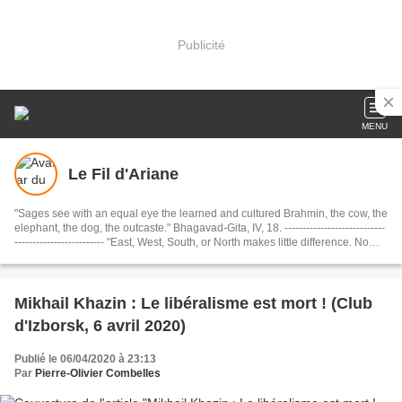
Publicité
MENU
Le Fil d'Ariane
"Sages see with an equal eye the learned and cultured Brahmin, the cow, the
elephant, the dog, the outcaste." Bhagavad-Gita, IV, 18. ----------------------------
------------------------- "East, West, South, or North makes little difference. No
matter what your destination, just be sure to make every journey a journey
within. If you travel within, you’ll travel the whole wide world and beyond." .
Shams of Tabriz, Rule 9 of Love........................................... Dharmo Rakshati
Rakshitah ( धर्मो रक्षति रक्षितः): "The Dharma protects those who protect it."
Mikhail Khazin : Le libéralisme est mort ! (Club
(Mahabharata)
d'Izborsk, 6 avril 2020)
Publié le 06/04/2020 à 23:13
Par
Pierre-Olivier Combelles