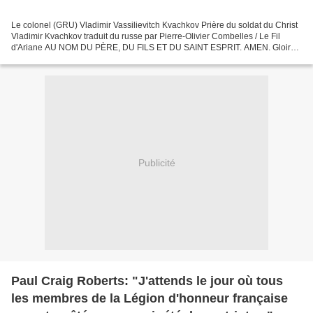
Le colonel (GRU) Vladimir Vassilievitch Kvachkov Prière du soldat du Christ
Vladimir Kvachkov traduit du russe par Pierre-Olivier Combelles / Le Fil
d'Ariane AU NOM DU PÈRE, DU FILS ET DU SAINT ESPRIT. AMEN. Gloire
à Toi, notre Dieu, Gloire à Toi ! Gloire...
Publicité
Paul Craig Roberts: "J'attends le jour où tous
les membres de la Légion d'honneur française