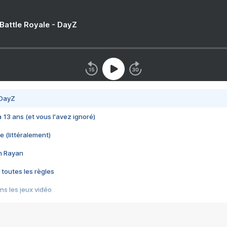
 Battle Royale - DayZ
 DayZ
 a 13 ans (et vous l'avez ignoré)
e (littéralement)
im Rayan
 toutes les règles
s les jeux vidéo
us choquant de Rockstar ? - Le scandale BULLY
e plus moche de Steam