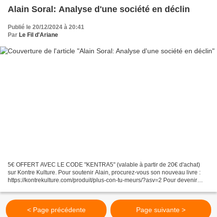
Alain Soral: Analyse d'une société en déclin
Publié le 20/12/2024 à 20:41
Par
Le Fil d'Ariane
5€ OFFERT AVEC LE CODE "KENTRA5" (valable à partir de 20€ d'achat)
sur Kontre Kulture. Pour soutenir Alain, procurez-vous son nouveau livre :
https://kontrekulture.com/produit/plus-con-tu-meurs/?asv=2 Pour devenir
membre de la chaine et avoir accès à...
< Page précédente
Page suivante >