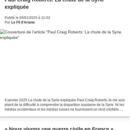
expliquée
Publié le 09/01/2025 à 11:52
Par
Le Fil d'Ariane
9 janvier 2025 La chute de la Syrie expliquée Paul Craig Roberts Je me suis
plaint de la difficulté à comprendre la disparition soudaine de la Syrie. Ni les
médias occidentaux ni les médias russes ne fournissent un récit crédible.
Récemment, je suis tombé...
« Nous vivons une guerre civile en France ».