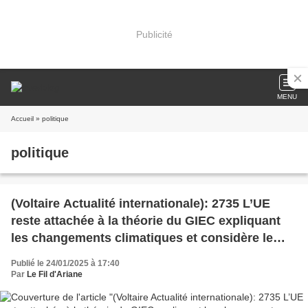
Publicité
MENU
Accueil
» politique
politique
(Voltaire Actualité internationale): 2735 L’UE
reste attachée à la théorie du GIEC expliquant
les changements climatiques et considère le
retrait US de l’Accord de Paris comme mettant
Publié le 24/01/2025 à 17:40
en danger l’humanité
Par
Le Fil d'Ariane