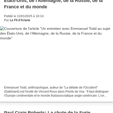
États-Unis, de l'Allemagne, de la Russie, de la
France et du monde
Publié le 11/01/2025 à 18:14
Par
Le Fil d'Ariane
Emmanuel Todd, anthropologue, auteur de "La défaite de l'Occident"
(Gallimard) est l'invité de Vincent Roux dans Points de Vue. "Il faut distinguer
l’Europe continentale et le monde thalassocratique anglo-américain. L’on
assimile aujourd’hui l’Occident...
Paul Craig Roberts: La chute de la Syrie