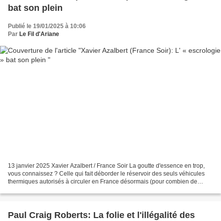
bat son plein
Publié le 19/01/2025 à 10:06
Par
Le Fil d'Ariane
13 janvier 2025 Xavier Azalbert / France Soir La goutte d'essence en trop,
vous connaissez ? Celle qui fait déborder le réservoir des seuls véhicules
thermiques autorisés à circuler en France désormais (pour combien de
temps encore ?). Les véhicules terrestres...
Paul Craig Roberts: La folie et l'illégalité des